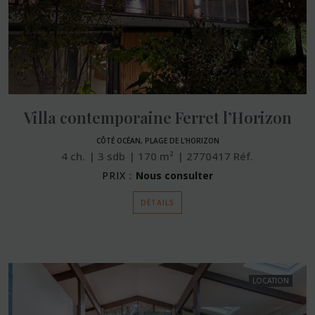
Villa contemporaine Ferret l’Horizon
CÔTÉ OCÉAN, PLAGE DE L'HORIZON
4
ch.
3
sdb
170
m²
2770417
Réf.
PRIX :
Nous consulter
DÉTAILS
LOCATION