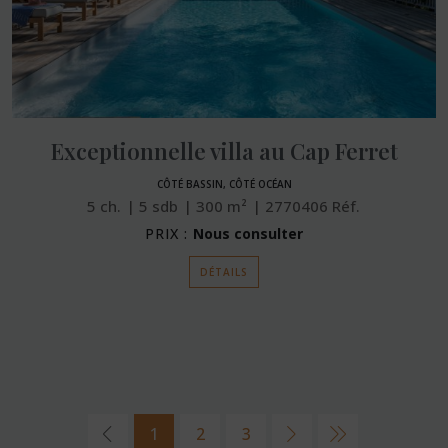
Exceptionnelle villa au Cap Ferret
CÔTÉ BASSIN, CÔTÉ OCÉAN
5
ch.
5
sdb
300
m²
2770406
Réf.
PRIX :
Nous consulter
DÉTAILS
1
2
3