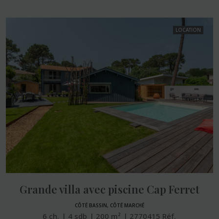
LOCATION
Grande villa avec piscine Cap Ferret
CÔTÉ BASSIN, CÔTÉ MARCHÉ
6
ch.
4
sdb
200
m²
2770415
Réf.