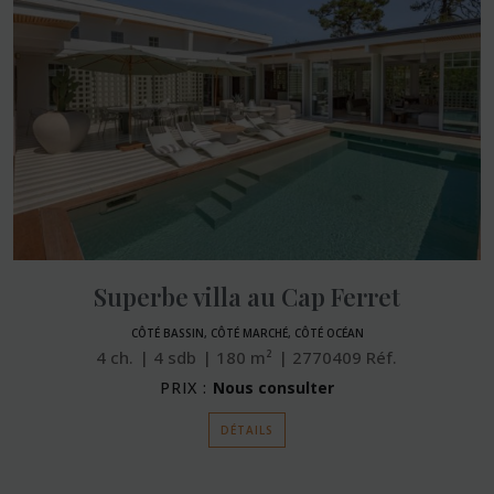
Superbe villa au Cap Ferret
CÔTÉ BASSIN, CÔTÉ MARCHÉ, CÔTÉ OCÉAN
4
ch.
4
sdb
180
m²
2770409
Réf.
PRIX :
Nous consulter
DÉTAILS