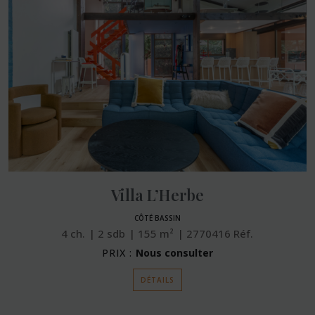
Villa L’Herbe
CÔTÉ BASSIN
4
ch.
2
sdb
155
m²
2770416
Réf.
PRIX :
Nous consulter
DÉTAILS