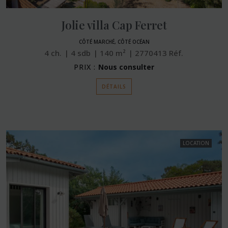
Jolie villa Cap Ferret
CÔTÉ MARCHÉ, CÔTÉ OCÉAN
4
ch.
4
sdb
140
m²
2770413
Réf.
PRIX :
Nous consulter
DÉTAILS
LOCATION