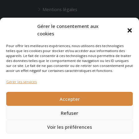
Mentions légales
L'Agence de Bordeaux
Gérer le consentement aux
cookies
Une demande particulière ?
Pour offrir les meilleures expériences, nous utilisons des technologies
telles que les cookies pour stocker et/ou accéder aux informations des
appareils. Le fait de consentir à ces technologies nous permettra de traiter
CONTACTEZ-NOUS
des données telles que le comportement de navigation ou les ID uniques
sur ce site. Le fait de ne pas consentir ou de retirer son consentement peut
avoir un effet négatif sur certaines caractéristiques et fonctions.
Gérer les services
© 2026 - Agence Immobilière du Cap - site réalisé par
Carabine
Accepter
et Chocolatine Studio
Refuser
Voir les préférences
Agence Immobilière du Cap Ferret