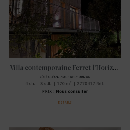
Villa contemporaine Ferret l’Horizon
CÔTÉ OCÉAN, PLAGE DE L'HORIZON
4
ch.
3
sdb
170
m²
2770417
Réf.
PRIX :
Nous consulter
DÉTAILS