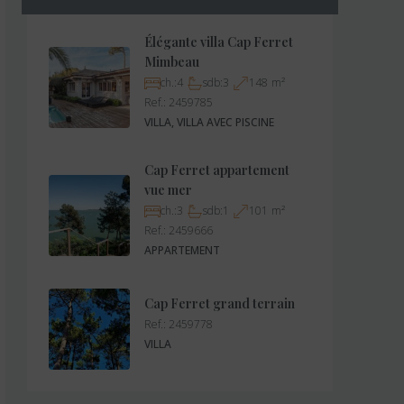
Élégante villa Cap Ferret
Mimbeau
ch.:
4
sdb:
3
148
m²
Ref.:
2459785
VILLA, VILLA AVEC PISCINE
Cap Ferret appartement
vue mer
ch.:
3
sdb:
1
101
m²
Ref.:
2459666
APPARTEMENT
Cap Ferret grand terrain
Ref.:
2459778
VILLA