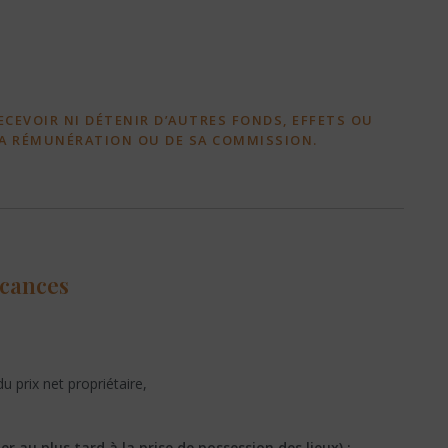
ECEVOIR NI DÉTENIR D’AUTRES FONDS, EFFETS OU
SA RÉMUNÉRATION OU DE SA COMMISSION.
acances
u prix net propriétaire,
r au plus tard à la prise de possession des lieux) :