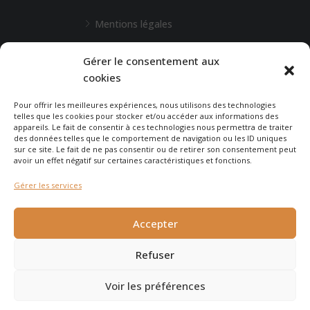
Mentions légales
L'Agence de Bordeaux
Gérer le consentement aux
cookies
Une demande particulière ?
Pour offrir les meilleures expériences, nous utilisons des technologies
telles que les cookies pour stocker et/ou accéder aux informations des
appareils. Le fait de consentir à ces technologies nous permettra de traiter
CONTACTEZ-NOUS
des données telles que le comportement de navigation ou les ID uniques
sur ce site. Le fait de ne pas consentir ou de retirer son consentement peut
avoir un effet négatif sur certaines caractéristiques et fonctions.
Gérer les services
© 2026 - Agence Immobilière du Cap - site réalisé par
Carabine
Accepter
et Chocolatine Studio
Refuser
Voir les préférences