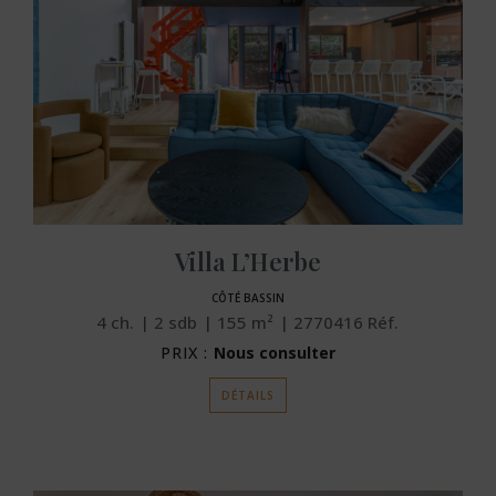
Villa L’Herbe
CÔTÉ BASSIN
4
ch.
2
sdb
155
m²
2770416
Réf.
PRIX :
Nous consulter
DÉTAILS