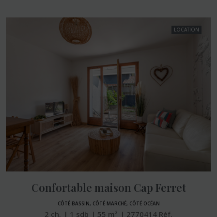
LOCATION
Confortable maison Cap Ferret
CÔTÉ BASSIN, CÔTÉ MARCHÉ, CÔTÉ OCÉAN
2
ch.
1
sdb
55
m²
2770414
Réf.