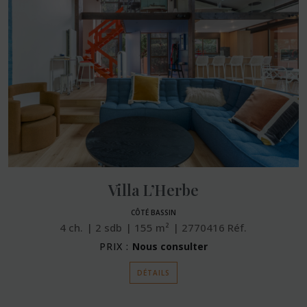
Villa L’Herbe
CÔTÉ BASSIN
4
ch.
2
sdb
155
m²
2770416
Réf.
PRIX :
Nous consulter
DÉTAILS