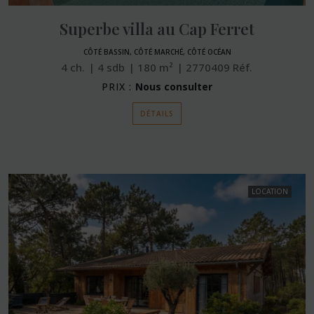
Superbe villa au Cap Ferret
CÔTÉ BASSIN, CÔTÉ MARCHÉ, CÔTÉ OCÉAN
4
ch.
4
sdb
180
m²
2770409
Réf.
PRIX :
Nous consulter
DÉTAILS
LOCATION