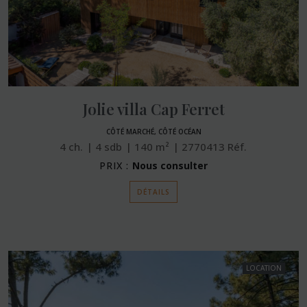
Jolie villa Cap Ferret
CÔTÉ MARCHÉ, CÔTÉ OCÉAN
4
ch.
4
sdb
140
m²
2770413
Réf.
PRIX :
Nous consulter
DÉTAILS
LOCATION