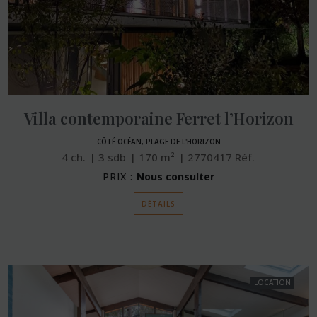
Villa contemporaine Ferret l’Horizon
CÔTÉ OCÉAN, PLAGE DE L'HORIZON
4
ch.
3
sdb
170
m²
2770417
Réf.
PRIX :
Nous consulter
DÉTAILS
LOCATION