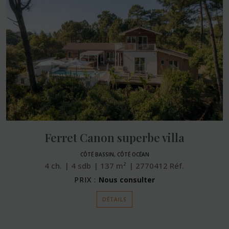
Ferret Canon superbe villa
CÔTÉ BASSIN, CÔTÉ OCÉAN
4
ch.
4
sdb
137
m²
2770412
Réf.
PRIX :
Nous consulter
DÉTAILS