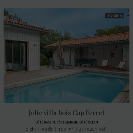
LOCATION
Jolie villa bois Cap Ferret
CÔTÉ BASSIN, CÔTÉ MARCHÉ, CÔTÉ OCÉAN
5
ch.
4
sdb
150
m²
2770281
Réf.