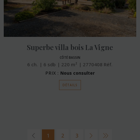
Superbe villa bois La Vigne
CÔTÉ BASSIN
6
ch.
6
sdb
220
m²
2770408
Réf.
PRIX :
Nous consulter
DÉTAILS
1
2
3