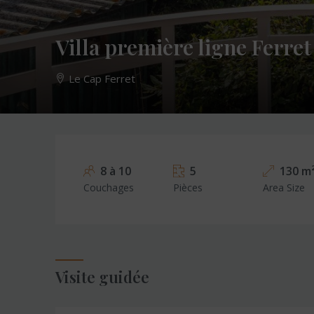
Villa première ligne Ferret
Le Cap Ferret
8 à 10
5
130 m
Couchages
Pièces
Area Size
Visite guidée