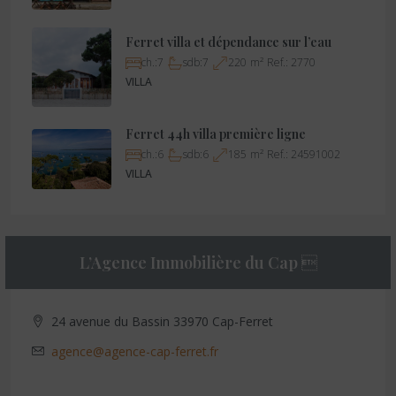
Ferret villa et dépendance sur l’eau
ch.:
7
sdb:
7
220
m²
Ref.:
2770
VILLA
Ferret 44h villa première ligne
ch.:
6
sdb:
6
185
m²
Ref.:
24591002
VILLA
L’Agence Immobilière du Cap 
24 avenue du Bassin 33970 Cap-Ferret
agence@agence-cap-ferret.fr