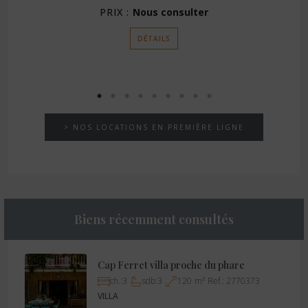
PRIX :
Nous consulter
DÉTAILS
> NOS LOCATIONS EN PREMIÈRE LIGNE
Biens récemment consultés
Cap Ferret villa proche du phare
ch.:
3
sdb:
3
120
m²
Ref.:
2770373
VILLA