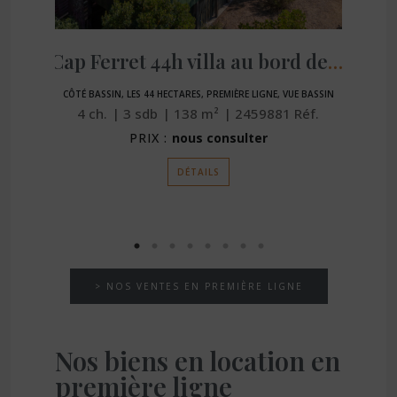
Cap Ferret 44h villa au bord de l’eau
CÔTÉ BASSIN, LES 44 HECTARES, PREMIÈRE LIGNE, VUE BASSIN
4
ch.
3
sdb
138
m²
2459881
Réf.
PRIX :
nous consulter
DÉTAILS
> NOS VENTES EN PREMIÈRE LIGNE
Nos biens en location en
première ligne