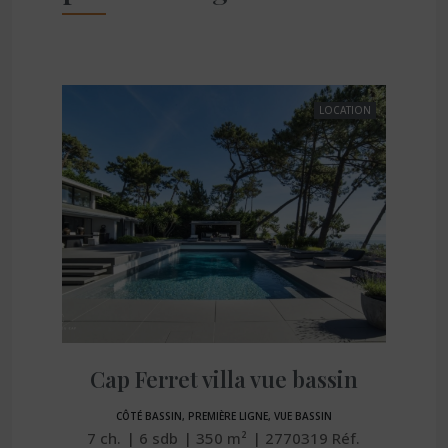
LOCATION
 ligne Ferret village
Cap Ferret villa vue bassin
CÔTÉ BASSIN, PREMIÈRE LIGNE, VUE BASSIN
7
ch.
6
sdb
350
m²
2770319
Réf.