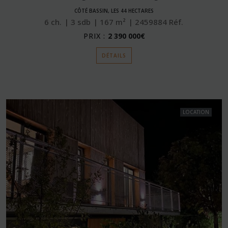
CÔTÉ BASSIN, LES 44 HECTARES
6
ch.
3
sdb
167
m²
2459884
Réf.
PRIX :
2 390 000€
DÉTAILS
LOCATION