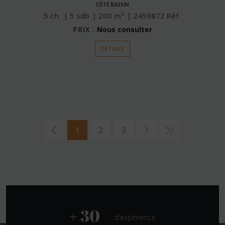
CÔTÉ BASSIN
5
ch.
5
sdb
200
m²
2459872
Réf.
PRIX :
Nous consulter
DÉTAILS
1
2
3
d’expérience