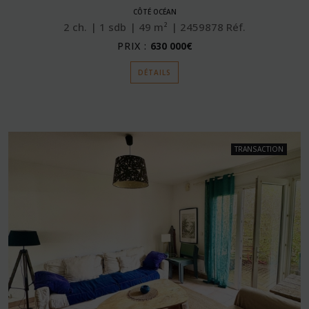
CÔTÉ OCÉAN
2
ch.
1
sdb
49
m²
2459878
Réf.
PRIX :
630 000€
DÉTAILS
TRANSACTION