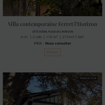
Villa contemporaine Ferret l’Horizon
CÔTÉ OCÉAN, PLAGE DE L'HORIZON
4
ch.
3
sdb
170
m²
2770417
Réf.
PRIX :
Nous consulter
DÉTAILS
TRANSACTION