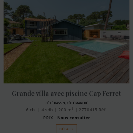
Grande villa avec piscine Cap Ferret
CÔTÉ BASSIN, CÔTÉ MARCHÉ
6
ch.
4
sdb
200
m²
2770415
Réf.
PRIX :
Nous consulter
DÉTAILS