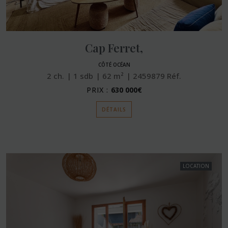
Cap Ferret,
CÔTÉ OCÉAN
2
ch.
1
sdb
62
m²
2459879
Réf.
PRIX :
630 000€
DÉTAILS
LOCATION