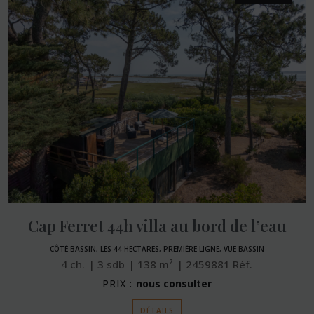
Cap Ferret 44h villa au bord de l’eau
CÔTÉ BASSIN, LES 44 HECTARES, PREMIÈRE LIGNE, VUE BASSIN
4
ch.
3
sdb
138
m²
2459881
Réf.
PRIX :
nous consulter
DÉTAILS