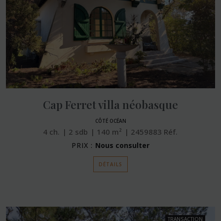
Cap Ferret villa néobasque
CÔTÉ OCÉAN
4
ch.
2
sdb
140
m²
2459883
Réf.
PRIX :
Nous consulter
DÉTAILS
TRANSACTION