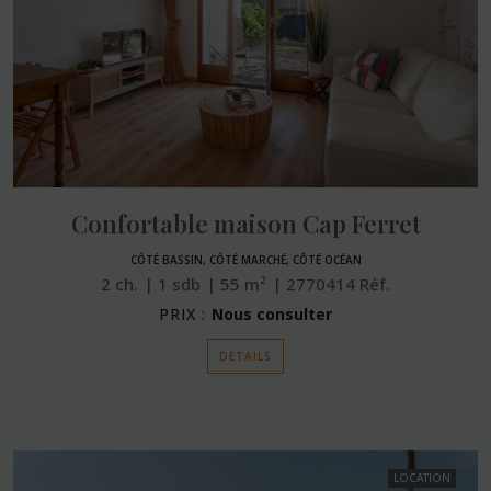
Confortable maison Cap Ferret
CÔTÉ BASSIN, CÔTÉ MARCHÉ, CÔTÉ OCÉAN
2
ch.
1
sdb
55
m²
2770414
Réf.
PRIX :
Nous consulter
DÉTAILS
LOCATION