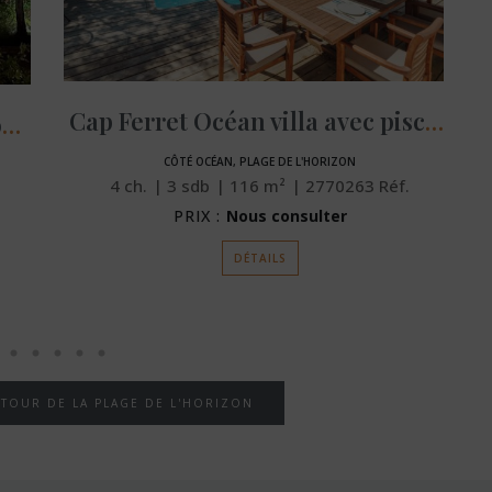
Cap Ferret Océan villa avec piscine
Villa contemporaine Ferret l’Horizon
CÔTÉ OCÉAN, PLAGE DE L'HORIZON
4
ch.
3
sdb
116
m²
2770263
Réf.
PRIX :
Nous consulter
DÉTAILS
TOUR DE LA PLAGE DE L'HORIZON