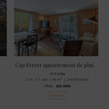
Cap Ferret appartement de plain-pied
CÔTÉ OCÉAN
2
ch.
1
sdb
49
m²
2459878
Réf.
PRIX :
630 000€
DÉTAILS