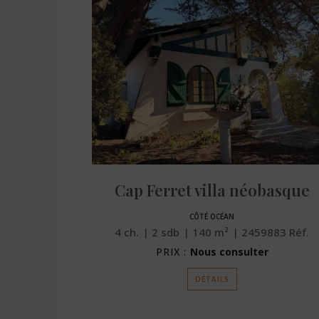
Cap Ferret villa néobasque
CÔTÉ OCÉAN
f.
4
ch.
2
sdb
140
m²
2459883
Réf.
PRIX :
Nous consulter
DÉTAILS