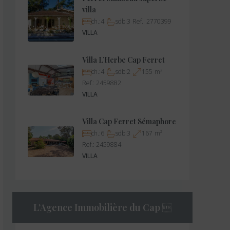
villa
ch.:
4
sdb:
3
Ref.:
2770399
VILLA
Villa L’Herbe Cap Ferret
ch.:
4
sdb:
2
155
m²
Ref.:
2459882
VILLA
Villa Cap Ferret Sémaphore
ch.:
6
sdb:
3
167
m²
Ref.:
2459884
VILLA
L’Agence Immobilière du Cap 
TRANSACTION