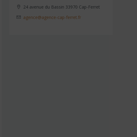
24 avenue du Bassin 33970 Cap-Ferret
agence@agence-cap-ferret.fr
Cap Ferret,
Ca
CÔTÉ OCÉAN
2
ch.
1
sdb
62
m²
2459879
Réf.
PRIX :
630 000€
DÉTAILS