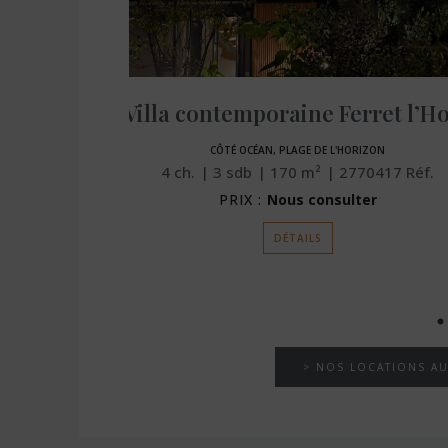
Cap Ferret villa proche plage Horizon
CÔTÉ OCÉAN, PLAGE DE L'HORIZON
23
Réf.
4
ch.
3
sdb
170
m²
2770417
Réf.
PRIX :
Nous consulter
DÉTAILS
> NOS LOCATIONS AU