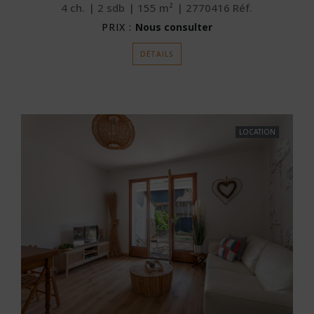
4
ch.
2
sdb
155
m²
2770416
Réf.
PRIX :
Nous consulter
DÉTAILS
LOCATION