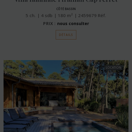
CÔTÉ BASSIN
5
ch.
4
sdb
180
m²
2459679
Réf.
PRIX :
nous consulter
DÉTAILS
LOCATION