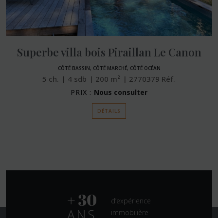
Superbe villa bois Piraillan Le Canon
CÔTÉ BASSIN, CÔTÉ MARCHÉ, CÔTÉ OCÉAN
5
ch.
4
sdb
200
m²
2770379
Réf.
PRIX :
Nous consulter
DÉTAILS
d’expérience
immobilière