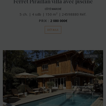
Ferret Piraillan villa avec piscine
CÔTÉ MARCHÉ
5
ch.
4
sdb
150
m²
24598880
Réf.
PRIX :
2 080 000€
DÉTAILS
LOCATION