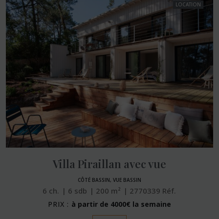
LOCATION
Villa Piraillan avec vue
CÔTÉ BASSIN, VUE BASSIN
6
ch.
6
sdb
200
m²
2770339
Réf.
PRIX :
à partir de 4000€ la semaine