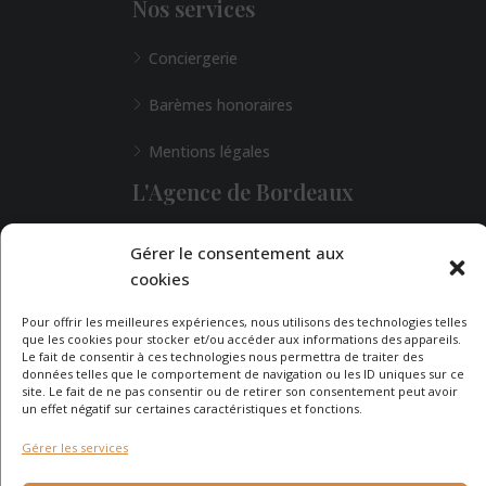
Nos services
Conciergerie
Barèmes honoraires
Mentions légales
L'Agence de Bordeaux
Une demande particulière ?
Gérer le consentement aux
cookies
Pour offrir les meilleures expériences, nous utilisons des technologies telles
CONTACTEZ-NOUS
que les cookies pour stocker et/ou accéder aux informations des appareils.
Le fait de consentir à ces technologies nous permettra de traiter des
données telles que le comportement de navigation ou les ID uniques sur ce
site. Le fait de ne pas consentir ou de retirer son consentement peut avoir
un effet négatif sur certaines caractéristiques et fonctions.
Gérer les services
© 2026 - Agence Immobilière du Cap - site réalisé par
Carabine