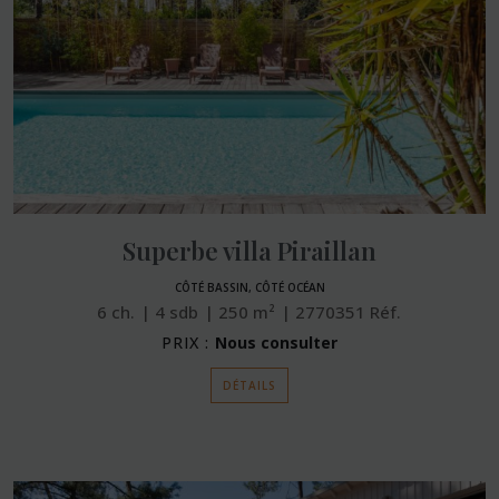
Superbe villa Piraillan
CÔTÉ BASSIN, CÔTÉ OCÉAN
6
ch.
4
sdb
250
m²
2770351
Réf.
PRIX :
Nous consulter
DÉTAILS