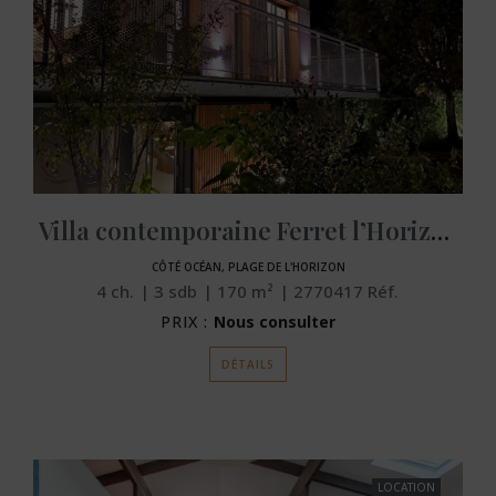
Villa contemporaine Ferret l’Horizon
CÔTÉ OCÉAN, PLAGE DE L'HORIZON
4
ch.
3
sdb
170
m²
2770417
Réf.
PRIX :
Nous consulter
DÉTAILS
LOCATION