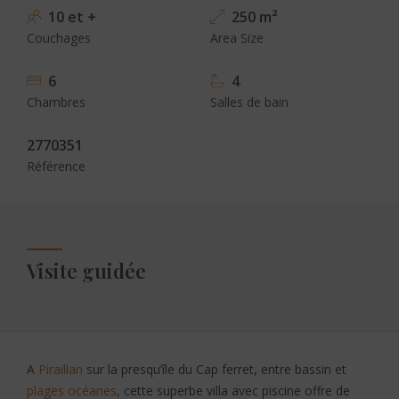
10 et +
250 m²
Couchages
Area Size
6
4
Chambres
Salles de bain
2770351
Référence
Visite guidée
A
Piraillan
sur la presqu’île du Cap ferret, entre bassin et
plages océanes
, cette superbe villa avec piscine offre de