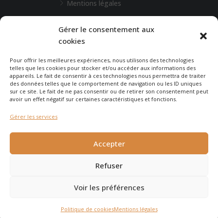
Mentions légales
L'Agence de Bordeaux
Gérer le consentement aux
cookies
Une demande particulière ?
Pour offrir les meilleures expériences, nous utilisons des technologies
telles que les cookies pour stocker et/ou accéder aux informations des
appareils. Le fait de consentir à ces technologies nous permettra de traiter
CONTACTEZ-NOUS
des données telles que le comportement de navigation ou les ID uniques
sur ce site. Le fait de ne pas consentir ou de retirer son consentement peut
avoir un effet négatif sur certaines caractéristiques et fonctions.
Gérer les services
© 2026 - Agence Immobilière du Cap - site réalisé par
Carabine
Accepter
et Chocolatine Studio
Refuser
Voir les préférences
Agence Immobilière du Cap Ferret
Politique de cookies
Mentions légales