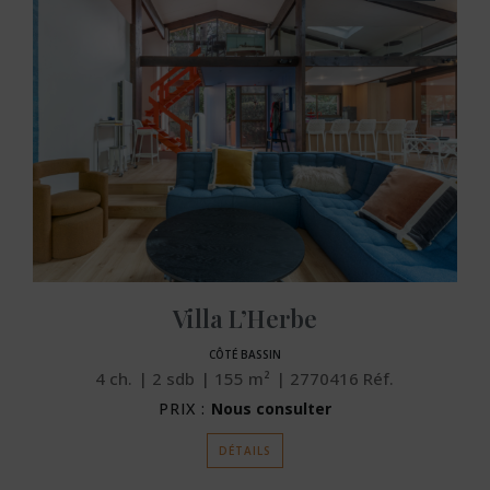
Villa L’Herbe
CÔTÉ BASSIN
4
ch.
2
sdb
155
m²
2770416
Réf.
PRIX :
Nous consulter
DÉTAILS