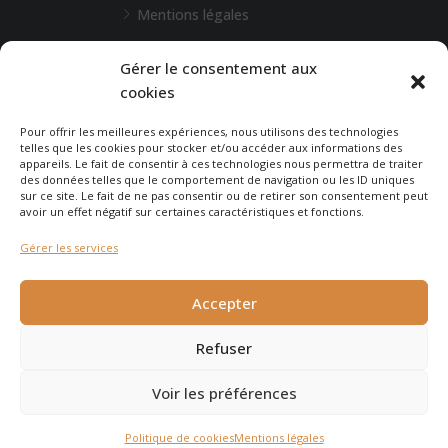
Mentions légales
L'Agence de Bordeaux
Gérer le consentement aux
cookies
Une demande particulière ?
Pour offrir les meilleures expériences, nous utilisons des technologies
telles que les cookies pour stocker et/ou accéder aux informations des
appareils. Le fait de consentir à ces technologies nous permettra de traiter
CONTACTEZ-NOUS
des données telles que le comportement de navigation ou les ID uniques
sur ce site. Le fait de ne pas consentir ou de retirer son consentement peut
avoir un effet négatif sur certaines caractéristiques et fonctions.
Gérer les services
© 2026 - Agence Immobilière du Cap - site réalisé par
Carabine
Accepter
et Chocolatine Studio
Refuser
Voir les préférences
Agence Immobilière du Cap Ferret
Politique de cookies
Mentions légales