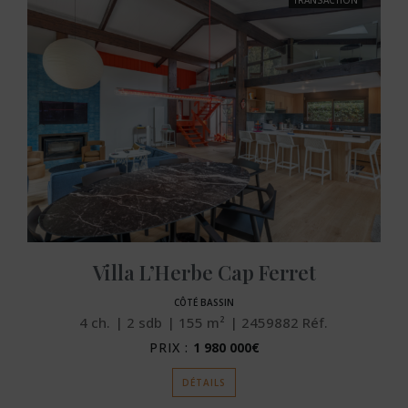
TRANSACTION
Villa L’Herbe Cap Ferret
CÔTÉ BASSIN
4
ch.
2
sdb
155
m²
2459882
Réf.
PRIX :
1 980 000€
DÉTAILS