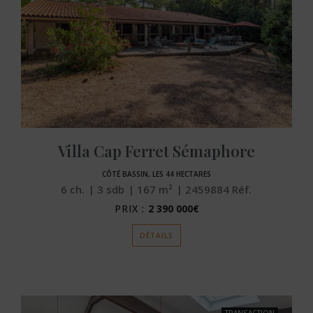
Villa Cap Ferret Sémaphore
CÔTÉ BASSIN, LES 44 HECTARES
6
ch.
3
sdb
167
m²
2459884
Réf.
PRIX :
2 390 000€
DÉTAILS