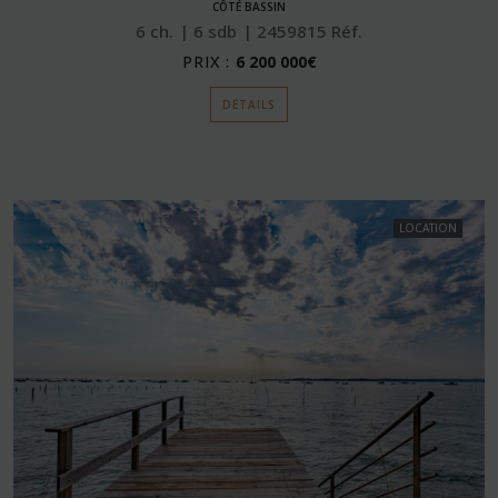
CÔTÉ BASSIN
6
ch.
6
sdb
2459815
Réf.
PRIX :
6 200 000€
DÉTAILS
LOCATION