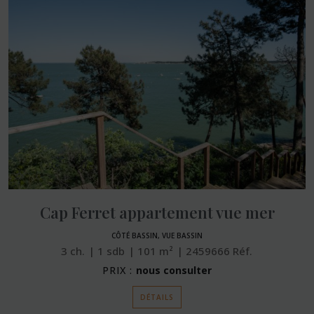
Cap Ferret appartement vue mer
CÔTÉ BASSIN, VUE BASSIN
3
ch.
1
sdb
101
m²
2459666
Réf.
PRIX :
nous consulter
DÉTAILS