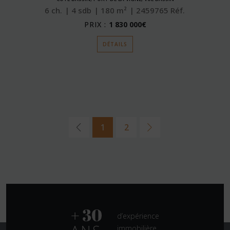
6
ch.
4
sdb
180
m²
2459765
Réf.
PRIX :
1 830 000€
DÉTAILS
1
2
d’expérience
immobilière