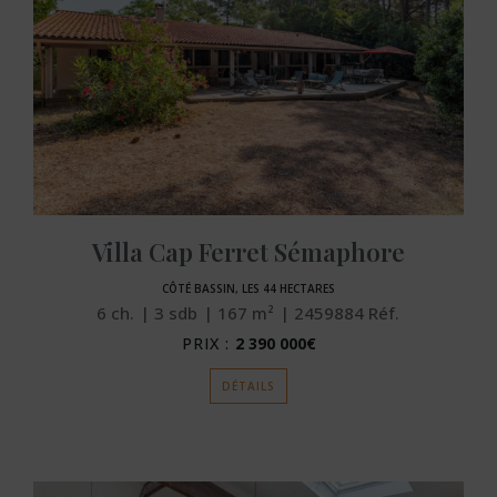
Villa Cap Ferret Sémaphore
CÔTÉ BASSIN, LES 44 HECTARES
6
ch.
3
sdb
167
m²
2459884
Réf.
PRIX :
2 390 000€
DÉTAILS