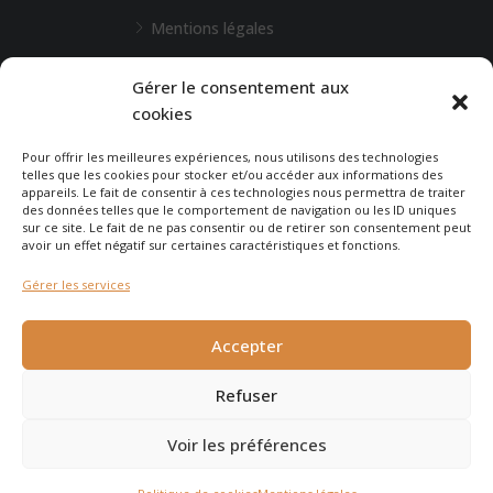
Mentions légales
L'Agence de Bordeaux
Gérer le consentement aux
cookies
Une demande particulière ?
Pour offrir les meilleures expériences, nous utilisons des technologies
telles que les cookies pour stocker et/ou accéder aux informations des
appareils. Le fait de consentir à ces technologies nous permettra de traiter
CONTACTEZ-NOUS
des données telles que le comportement de navigation ou les ID uniques
sur ce site. Le fait de ne pas consentir ou de retirer son consentement peut
avoir un effet négatif sur certaines caractéristiques et fonctions.
Gérer les services
© 2026 - Agence Immobilière du Cap - site réalisé par
Carabine
Accepter
et Chocolatine Studio
Refuser
Voir les préférences
Agence Immobilière du Cap Ferret