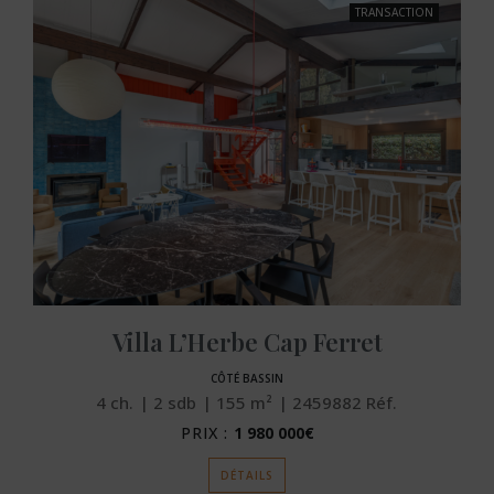
TRANSACTION
Villa L’Herbe Cap Ferret
CÔTÉ BASSIN
4
ch.
2
sdb
155
m²
2459882
Réf.
PRIX :
1 980 000€
DÉTAILS