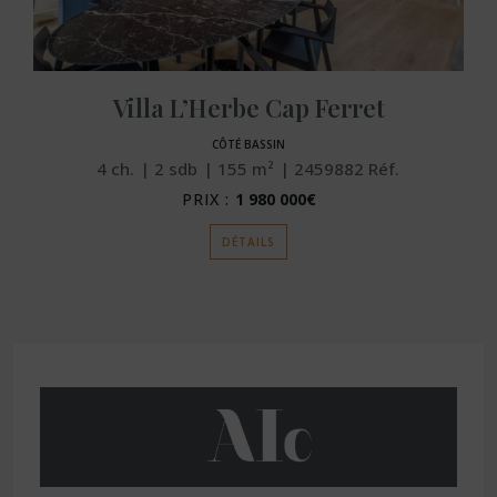
Villa L’Herbe Cap Ferret
CÔTÉ BASSIN
4
ch.
2
sdb
155
m²
2459882
Réf.
PRIX :
1 980 000€
DÉTAILS