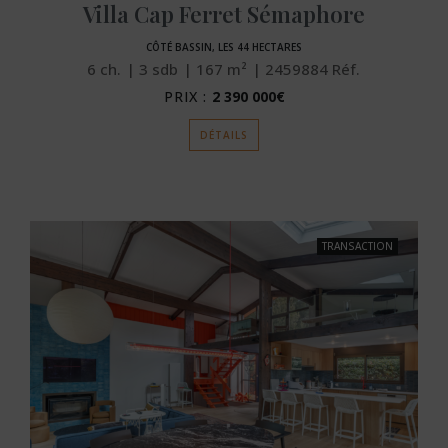
Villa Cap Ferret Sémaphore
CÔTÉ BASSIN, LES 44 HECTARES
6
ch.
3
sdb
167
m²
2459884
Réf.
PRIX :
2 390 000€
DÉTAILS
TRANSACTION