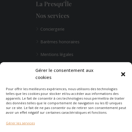
La Presqu'Île
Nos services
Conciergerie
Barèmes honoraires
Mentions légales
L'Agence de Bordeaux
Gérer le consentement aux
cookies
Une demande particulière ?
Pour offrir les meilleures expériences, nous utilisons des technologies
telles que les cookies pour stocker et/ou accéder aux informations des
appareils. Le fait de consentir à ces technologies nous permettra de traiter
CONTACTEZ-NOUS
des données telles que le comportement de navigation ou les ID uniques
sur ce site. Le fait de ne pas consentir ou de retirer son consentement peut
avoir un effet négatif sur certaines caractéristiques et fonctions.
Gérer les services