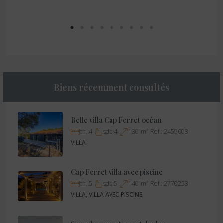
Biens récemment consultés
Belle villa Cap Ferret océan
ch.:
4
sdb:
4
130
m²
Ref.:
2459608
VILLA
Cap Ferret villa avec piscine
ch.:
5
sdb:
5
140
m²
Ref.:
2770253
VILLA, VILLA AVEC PISCINE