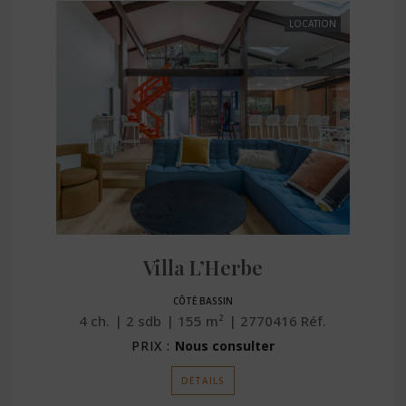
LOCATION
Exceptionnelle villa au Cap Ferret
Villa L’Herbe
CÔTÉ BASSIN
4
ch.
2
sdb
155
m²
2770416
Réf.
PRIX :
Nous consulter
DÉTAILS