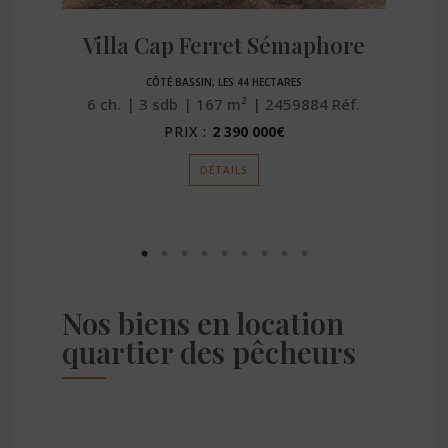
t
Villa Cap Ferret Sémaphore
CÔTÉ BASSIN, LES 44 HECTARES
6
ch.
3
sdb
167
m²
2459884
Réf.
PRIX :
2 390 000€
DÉTAILS
Nos biens en location
quartier des pêcheurs