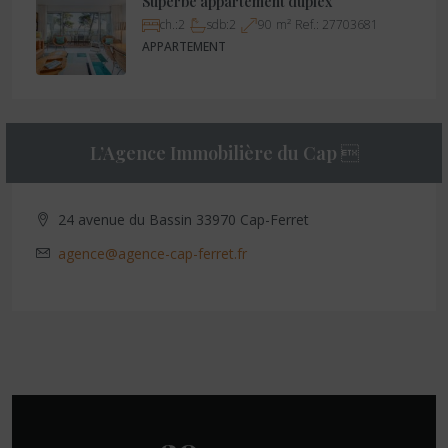
Superbe appartement duplex
ch.:
2
sdb:
2
90
m²
Ref.:
27703681
APPARTEMENT
L’Agence Immobilière du Cap 
24 avenue du Bassin 33970 Cap-Ferret
agence@agence-cap-ferret.fr