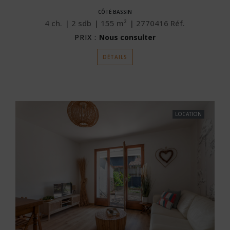
CÔTÉ BASSIN
4
ch.
2
sdb
155
m²
2770416
Réf.
PRIX :
Nous consulter
DÉTAILS
LOCATION