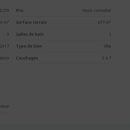
0259
Prix
Nous consulter
90 m²
Surface terrain
877 m²
3
Salles de bain
2
2017
Type de bien
Villa
ation
Couchages
5 à 7
rieur