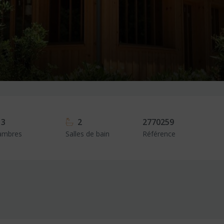
3
2
2770259
ambres
Salles de bain
Référence