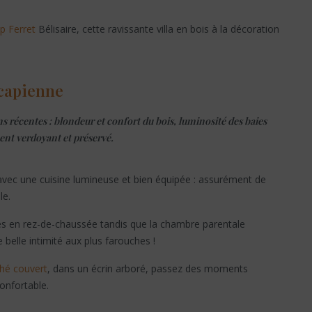
p Ferret
Bélisaire, cette ravissante villa en bois à la décoration
tcapienne
ns récentes : blondeur et confort du bois, luminosité des baies
ent verdoyant et préservé.
 avec une cuisine lumineuse et bien équipée : assurément de
le.
res en rez-de-chaussée tandis que la chambre parentale
 belle intimité aux plus farouches !
ché couvert
, dans un écrin arboré, passez des moments
confortable.