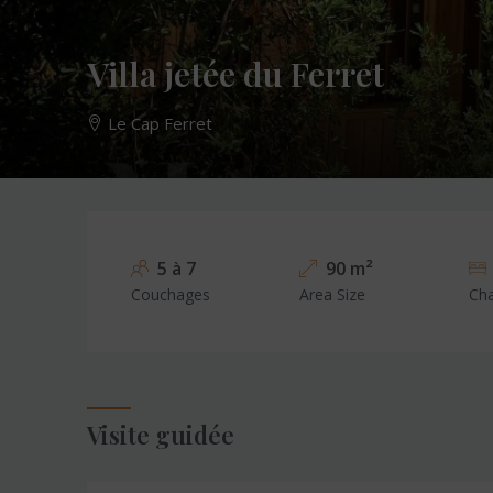
Villa jetée du Ferret
Le Cap Ferret
5 à 7
90 m²
Couchages
Area Size
Ch
Visite guidée