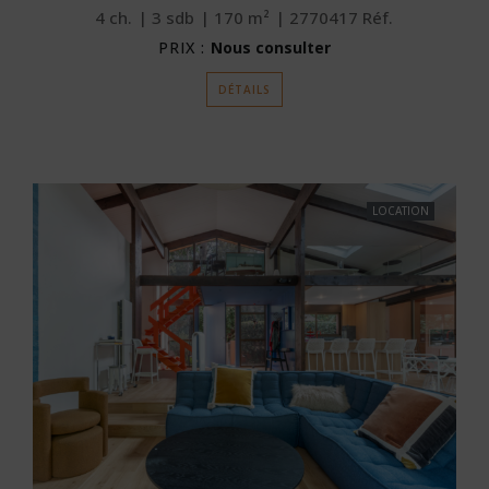
4
ch.
3
sdb
170
m²
2770417
Réf.
PRIX :
Nous consulter
DÉTAILS
LOCATION