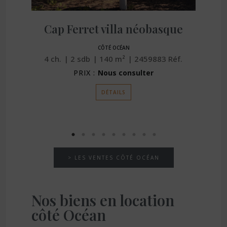
Cap Ferret villa néobasque
CÔTÉ OCÉAN
4
ch.
2
sdb
140
m²
2459883
Réf.
PRIX :
Nous consulter
DÉTAILS
> LES VENTES CÔTÉ OCÉAN
Nos biens en location
côté Océan