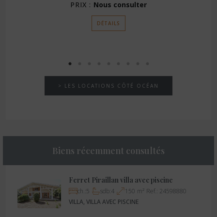
PRIX :
Nous consulter
DÉTAILS
> LES LOCATIONS CÔTÉ OCÉAN
Biens récemment consultés
Ferret Piraillan villa avec piscine
ch.:
5
sdb:
4
150
m²
Ref.:
24598880
VILLA, VILLA AVEC PISCINE