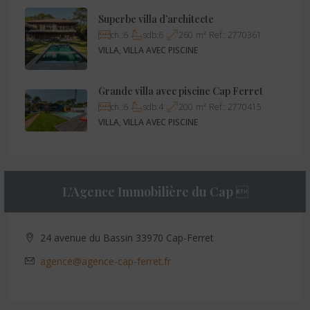
Superbe villa d’architecte
ch.:
6
sdb:
6
260
m²
Ref.:
2770361
VILLA, VILLA AVEC PISCINE
Grande villa avec piscine Cap Ferret
ch.:
6
sdb:
4
200
m²
Ref.:
2770415
VILLA, VILLA AVEC PISCINE
L’Agence Immobilière du Cap 
24 avenue du Bassin 33970 Cap-Ferret
agence@agence-cap-ferret.fr