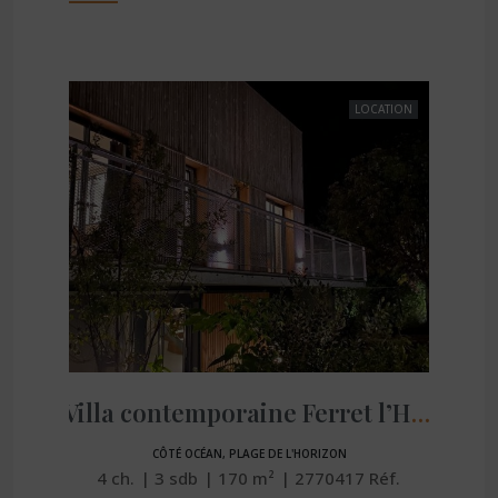
LOCATION
Villa contemporaine Ferret l’Horizon
CÔTÉ OCÉAN, PLAGE DE L'HORIZON
4
ch.
3
sdb
170
m²
2770417
Réf.