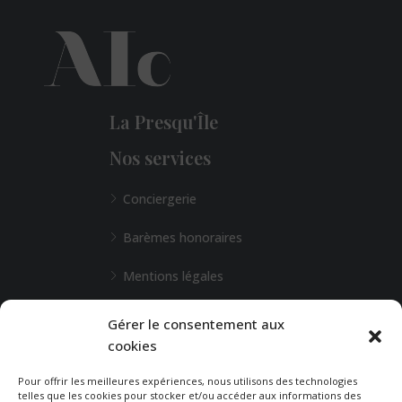
La Presqu'Île
Nos services
Conciergerie
Barèmes honoraires
Mentions légales
L'Agence de Bordeaux
Gérer le consentement aux
cookies
Une demande particulière ?
Pour offrir les meilleures expériences, nous utilisons des technologies
telles que les cookies pour stocker et/ou accéder aux informations des