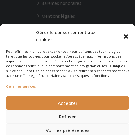
Barèmes honoraires
Mentions légales
L'Agence de Bordeaux
Gérer le consentement aux
cookies
Une demande particulière ?
Pour offrir les meilleures expériences, nous utilisons des technologies
telles que les cookies pour stocker et/ou accéder aux informations des
appareils. Le fait de consentir à ces technologies nous permettra de traiter
CONTACTEZ-NOUS
des données telles que le comportement de navigation ou les ID uniques
sur ce site. Le fait de ne pas consentir ou de retirer son consentement peut
avoir un effet négatif sur certaines caractéristiques et fonctions.
Gérer les services
© 2026 - Agence Immobilière du Cap - site réalisé par
Carabine
Accepter
et Chocolatine Studio
Refuser
Voir les préférences