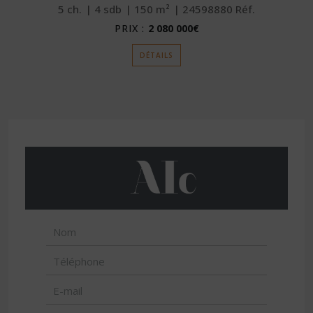
5
ch.
4
sdb
150
m²
24598880
Réf.
PRIX :
2 080 000€
DÉTAILS