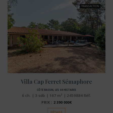
TRANSACTION
Villa Cap Ferret Sémaphore
CÔTÉ BASSIN, LES 44 HECTARES
6
ch.
3
sdb
167
m²
2459884
Réf.
PRIX :
2 390 000€
DÉTAILS