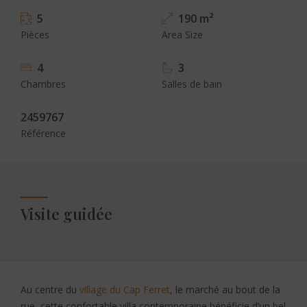
5
190 m²
Pièces
Area Size
4
3
Chambres
Salles de bain
2459767
Référence
Visite guidée
Au centre du
village du Cap Ferret
, le marché au bout de la
rue, cette confortable villa contemporaine bénéficie d’un bel