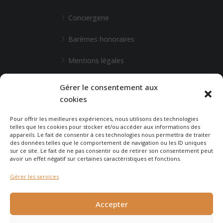
Conciergerie
Barèmes honoraires
Mentions légales
L'Agence de Bordeaux
Gérer le consentement aux
cookies
Une demande particulière ?
Pour offrir les meilleures expériences, nous utilisons des technologies
telles que les cookies pour stocker et/ou accéder aux informations des
appareils. Le fait de consentir à ces technologies nous permettra de traiter
CONTACTEZ-NOUS
des données telles que le comportement de navigation ou les ID uniques
sur ce site. Le fait de ne pas consentir ou de retirer son consentement peut
avoir un effet négatif sur certaines caractéristiques et fonctions.
Gérer les services
© 2026 - Agence Immobilière du Cap - site réalisé par
Carabine
Accepter
et Chocolatine Studio