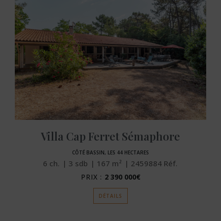
Villa Cap Ferret Sémaphore
CÔTÉ BASSIN, LES 44 HECTARES
6
ch.
3
sdb
167
m²
2459884
Réf.
PRIX :
2 390 000€
DÉTAILS