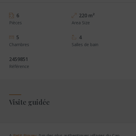
6
220 m²
Pièces
Area Size
5
4
Chambres
Salles de bain
2459851
Référence
Visite guidée
A
Petit Piquey
, l’un des plus authentiques villages du Cap