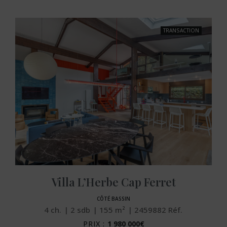
TRANSACTION
Villa L’Herbe Cap Ferret
CÔTÉ BASSIN
4
ch.
2
sdb
155
m²
2459882
Réf.
PRIX :
1 980 000€