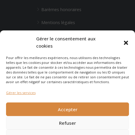
Barèmes honoraires
Mentions légales
L'Agence de Bordeaux
Gérer le consentement aux
cookies
Une demande particulière ?
Pour offrir les meilleures expériences, nous utilisons des technologies
telles que les cookies pour stocker et/ou accéder aux informations des
appareils. Le fait de consentir à ces technologies nous permettra de traiter
CONTACTEZ-NOUS
des données telles que le comportement de navigation ou les ID uniques
sur ce site. Le fait de ne pas consentir ou de retirer son consentement peut
avoir un effet négatif sur certaines caractéristiques et fonctions.
Gérer les services
© 2026 - Agence Immobilière du Cap - site réalisé par
Carabine
Accepter
et Chocolatine Studio
Refuser