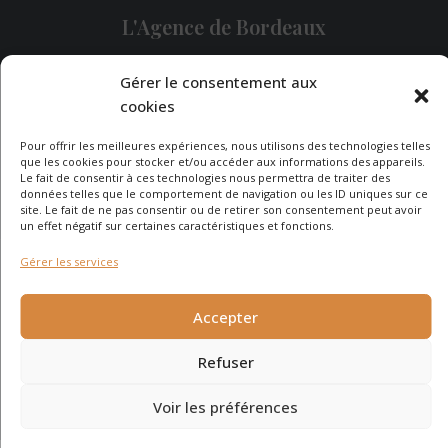
L'Agence de Bordeaux
Une demande particulière ?
Gérer le consentement aux
cookies
Pour offrir les meilleures expériences, nous utilisons des technologies telles
CONTACTEZ-NOUS
que les cookies pour stocker et/ou accéder aux informations des appareils.
Le fait de consentir à ces technologies nous permettra de traiter des
données telles que le comportement de navigation ou les ID uniques sur ce
site. Le fait de ne pas consentir ou de retirer son consentement peut avoir
un effet négatif sur certaines caractéristiques et fonctions.
Gérer les services
© 2026 - Agence Immobilière du Cap - site réalisé par
Carabine
et Chocolatine Studio
Accepter
Refuser
Voir les préférences