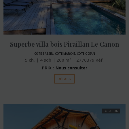
Superbe villa bois Piraillan Le Canon
CÔTÉ BASSIN, CÔTÉ MARCHÉ, CÔTÉ OCÉAN
5
ch.
4
sdb
200
m²
2770379
Réf.
PRIX :
Nous consulter
DÉTAILS
LOCATION