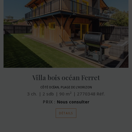
Villa bois océan Ferret
CÔTÉ OCÉAN, PLAGE DE L'HORIZON
3
ch.
2
sdb
90
m²
2770348
Réf.
PRIX :
Nous consulter
DÉTAILS