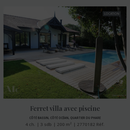
LOCATION
Ferret villa avec piscine
CÔTÉ BASSIN, CÔTÉ OCÉAN, QUARTIER DU PHARE
4
ch.
3
sdb
200
m²
2770182
Réf.