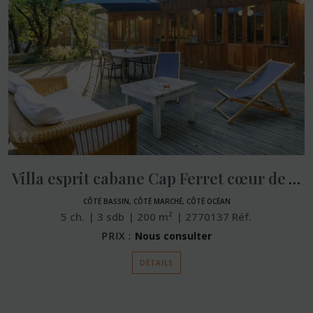
Villa esprit cabane Cap Ferret cœur de village
CÔTÉ BASSIN, CÔTÉ MARCHÉ, CÔTÉ OCÉAN
5
ch.
3
sdb
200
m²
2770137
Réf.
PRIX :
Nous consulter
DÉTAILS