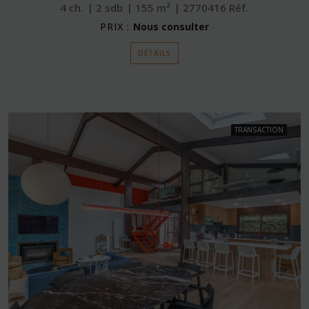
4
ch.
2
sdb
155
m²
2770416
Réf.
PRIX :
Nous consulter
DÉTAILS
TRANSACTION