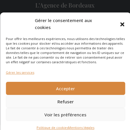
L'Agence de Bordeaux
Une demande particulière ?
Gérer le consentement aux
cookies
Pour offrir les meilleures expériences, nous utilisons des technologies telles
CONTACTEZ-NOUS
que les cookies pour stocker et/ou accéder aux informations des appareils.
Le fait de consentir à ces technologies nous permettra de traiter des
données telles que le comportement de navigation ou les ID uniques sur ce
site. Le fait de ne pas consentir ou de retirer son consentement peut avoir
un effet négatif sur certaines caractéristiques et fonctions.
Gérer les services
© 2026 - Agence Immobilière du Cap - site réalisé par
Carabine
et Chocolatine Studio
Accepter
Refuser
Voir les préférences
Politique de cookies
Mentions légales