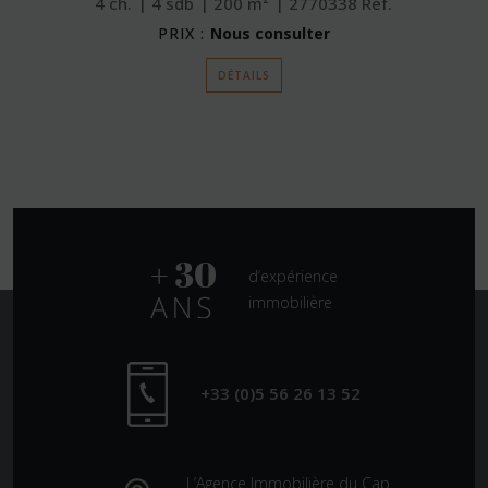
4
ch.
4
sdb
200
m²
2770338
Réf.
PRIX :
Nous consulter
DÉTAILS
d’expérience
immobilière
+33 (0)5 56 26 13 52
L’Agence Immobilière du Cap