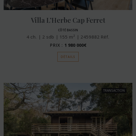
Villa L’Herbe Cap Ferret
CÔTÉ BASSIN
4
ch.
2
sdb
155
m²
2459882
Réf.
PRIX :
1 980 000€
DÉTAILS
TRANSACTION