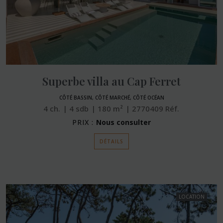
Superbe villa au Cap Ferret
CÔTÉ BASSIN, CÔTÉ MARCHÉ, CÔTÉ OCÉAN
4
ch.
4
sdb
180
m²
2770409
Réf.
PRIX :
Nous consulter
DÉTAILS
LOCATION