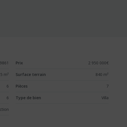
9861
Prix
2 950 000€
5 m²
Surface terrain
840 m²
6
Pièces
7
6
Type de bien
Villa
ction