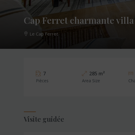
Cap Ferret charmante villa
Le Cap Ferret
7
285 m²
Pièces
Area Size
Ch
Visite guidée