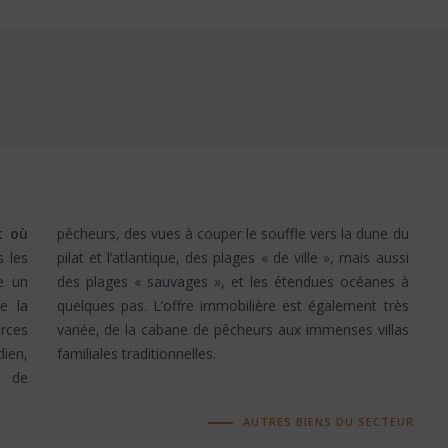
t où
pêcheurs, des vues à couper le souffle vers la dune du
e un
es à
e la
 très
erces
illas
dien,
familiales traditionnelles.
t de
AUTRES BIENS DU SECTEUR