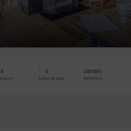
6
6
2459861
ambres
Salles de bain
Référence