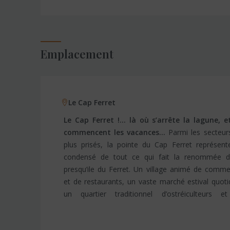
Emplacement
Le Cap Ferret
Le Cap Ferret !… là où s’arrête la lagune, e
commencent les vacances…
Parmi les secteurs les
pilat et l’atlantique, des plages « de ville », mais aussi
plus prisés, la pointe du Cap Ferret représent
des plages « sauvages », et les étendues océan
condensé de tout ce qui fait la renommée d
quelques pas. L’offre immobilière est également
presqu’ile du Ferret. Un village animé de comm
variée, de la cabane de pêcheurs aux immenses v
et de restaurants, un vaste marché estival quoti
un quartier traditionnel d’ostréiculteurs e