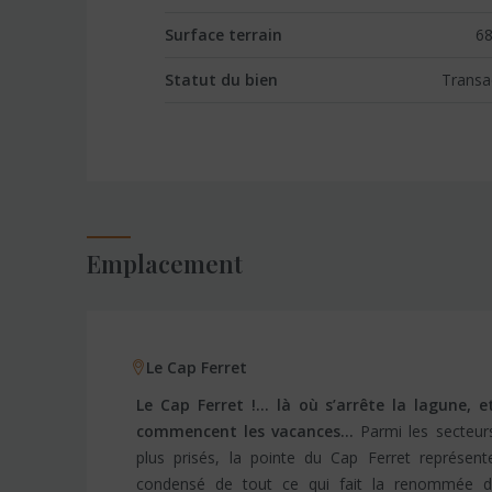
Surface terrain
68
Statut du bien
Transa
Emplacement
Le Cap Ferret
Le Cap Ferret !… là où s’arrête la lagune, e
commencent les vacances…
Parmi les secteurs les
pilat et l’atlantique, des plages « de ville », mais aussi
plus prisés, la pointe du Cap Ferret représent
des plages « sauvages », et les étendues océan
condensé de tout ce qui fait la renommée d
quelques pas. L’offre immobilière est également