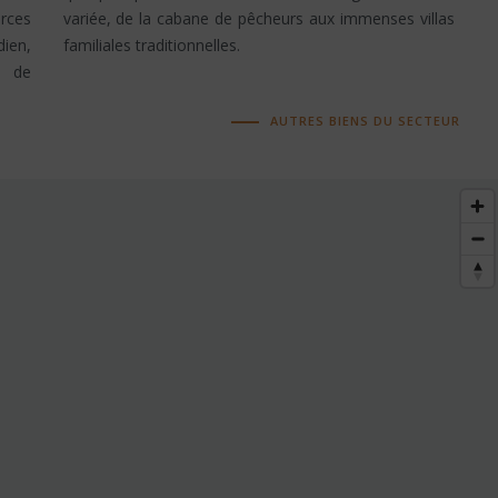
erces
illas
dien,
familiales traditionnelles.
t de
AUTRES BIENS DU SECTEUR