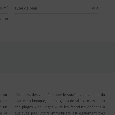
0 m²
Type de bien
Villa
ction
t où
pêcheurs, des vues à couper le souffle vers la dune du
e un
es à
e la
 très