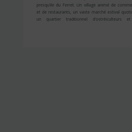
presqu’ile du Ferret. Un village animé de comm
variée, de la cabane de pêcheurs aux immenses v
et de restaurants, un vaste marché estival quoti
un quartier traditionnel d’ostréiculteurs e