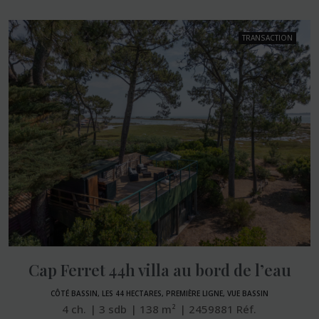
TRANSACTION
Cap Ferret 44h villa au bord de l’eau
CÔTÉ BASSIN, LES 44 HECTARES, PREMIÈRE LIGNE, VUE BASSIN
4
ch.
3
sdb
138
m²
2459881
Réf.