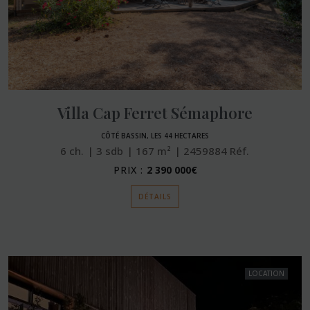
Villa Cap Ferret Sémaphore
CÔTÉ BASSIN, LES 44 HECTARES
6
ch.
3
sdb
167
m²
2459884
Réf.
PRIX :
2 390 000€
DÉTAILS
LOCATION