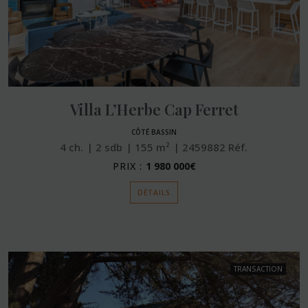
Villa L’Herbe Cap Ferret
CÔTÉ BASSIN
4
ch.
2
sdb
155
m²
2459882
Réf.
PRIX :
1 980 000€
DÉTAILS
TRANSACTION