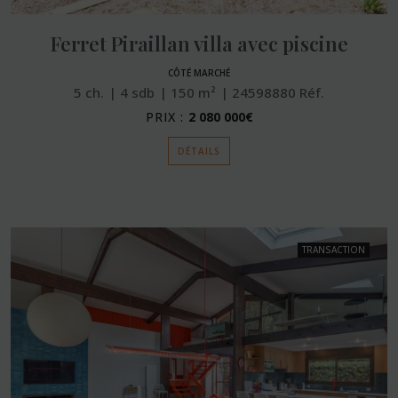
Ferret Piraillan villa avec piscine
CÔTÉ MARCHÉ
5
ch.
4
sdb
150
m²
24598880
Réf.
PRIX :
2 080 000€
DÉTAILS
TRANSACTION