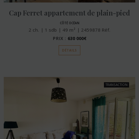
Cap Ferret appartement de plain-pied
CÔTÉ OCÉAN
2
ch.
1
sdb
49
m²
2459878
Réf.
PRIX :
630 000€
DÉTAILS
TRANSACTION