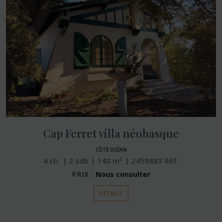
Cap Ferret villa néobasque
CÔTÉ OCÉAN
4
ch.
2
sdb
140
m²
2459883
Réf.
PRIX :
Nous consulter
DÉTAILS