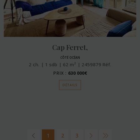
Cap Ferret,
CÔTÉ OCÉAN
2
ch.
1
sdb
62
m²
2459879
Réf.
PRIX :
630 000€
DÉTAILS
1
2
3