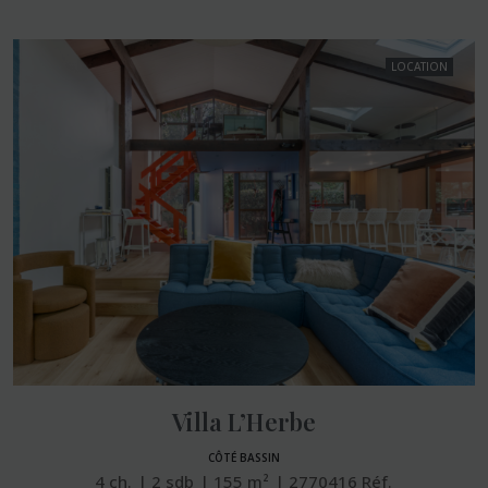
LOCATION
Villa L’Herbe
CÔTÉ BASSIN
4
ch.
2
sdb
155
m²
2770416
Réf.