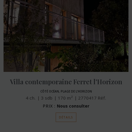
Villa contemporaine Ferret l’Horizon
CÔTÉ OCÉAN, PLAGE DE L'HORIZON
4
ch.
3
sdb
170
m²
2770417
Réf.
PRIX :
Nous consulter
DÉTAILS