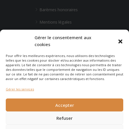
Barèmes honoraires
Mentions légales
L'Agence de Bordeaux
Gérer le consentement aux
cookies
Une demande particulière ?
Pour offrir les meilleures expériences, nous utilisons des technologies
telles que les cookies pour stocker et/ou accéder aux informations des
appareils. Le fait de consentir à ces technologies nous permettra de traiter
CONTACTEZ-NOUS
des données telles que le comportement de navigation ou les ID uniques
sur ce site. Le fait de ne pas consentir ou de retirer son consentement peut
avoir un effet négatif sur certaines caractéristiques et fonctions.
Gérer les services
© 2026 - Agence Immobilière du Cap - site réalisé par
Carabine
Accepter
et Chocolatine Studio
Refuser