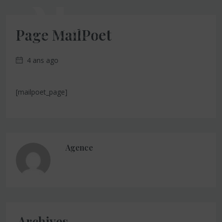
MENU
Page MailPoet
4 ans ago
[mailpoet_page]
Agence
Archives