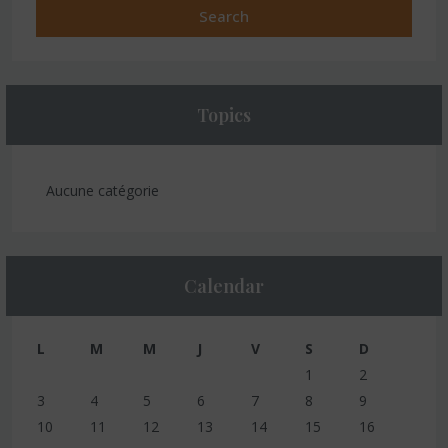
Search
Topics
Aucune catégorie
Calendar
L
M
M
J
V
S
D
1
2
3
4
5
6
7
8
9
10
11
12
13
14
15
16